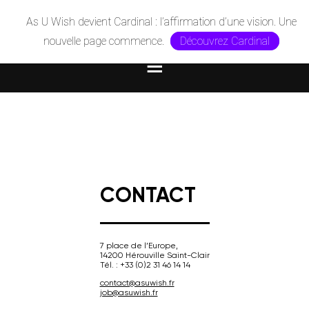
As U Wish devient Cardinal : l’affirmation d’une vision. Une
nouvelle page commence.
Découvrez Cardinal
CONTACT
7 place de l’Europe,
14200 Hérouville Saint-Clair
Tél. : +33 (0)2 31 46 14 14
contact@asuwish.fr
job@asuwish.fr